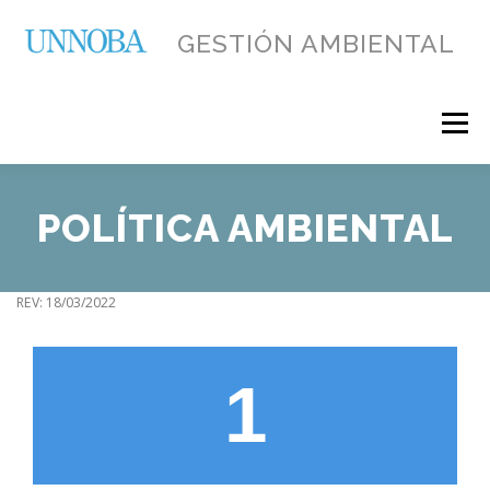
Saltar
al
GESTIÓN AMBIENTAL
contenido
Menú
INICIO
GESTIÓN
POLÍTICA AMBIENTAL
INFORMACIÓN IMPORTANTE DEL SGA
REV: 18/03/2022
PROGRAMAS
DESEMPEÑO
LABORATORIO SIG
1
CONTACTO