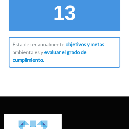
13
Establecer anualmente
objetivos y metas
ambientales y
evaluar el grado de
cumplimiento.