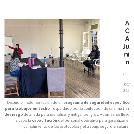
A
C
A
Ju
ní
n
Juní
n
09/
202
4
Diseño e implementación de un
programa de seguridad específico
para trabajos en techo
, respaldado por la confección de una
matriz
de riesgo
detallada para identificar y mitigar peligros. Además, se llevó
a cabo la
capacitación
del personal operativo para garantizar el
cumplimiento de los protocolos y el trabajo seguro en altura.