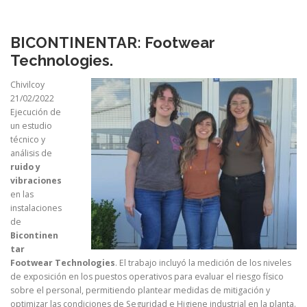
BICONTINENTAR: Footwear
Technologies.
Chivilcoy
21/02/2022
Ejecución de
un estudio
técnico y
análisis de
ruido y
vibraciones
en las
instalaciones
de
Bicontinen
tar
Footwear Technologies
. El trabajo incluyó la medición de los niveles
de exposición en los puestos operativos para evaluar el riesgo físico
sobre el personal, permitiendo plantear medidas de mitigación y
optimizar las condiciones de Seguridad e Higiene industrial en la planta.