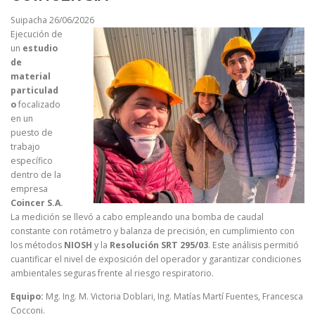
Suipacha 26/06/2026
Ejecución de
un
estudio
de
material
particulad
o
focalizado
en un
puesto de
trabajo
específico
dentro de la
empresa
Coincer S.A.
La medición se llevó a cabo empleando una bomba de caudal
constante con rotámetro y balanza de precisión, en cumplimiento con
los métodos
NIOSH
y la
Resolución SRT 295/03
. Este análisis permitió
cuantificar el nivel de exposición del operador y garantizar condiciones
ambientales seguras frente al riesgo respiratorio.
Equipo:
Mg. Ing. M. Victoria Doblari, Ing. Matías Martí Fuentes, Francesca
Cocconi.